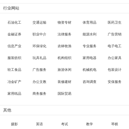
行业网站
石油化工
交通运输
物资专材
体育用品
医药卫生
金融证券
职业中介
法律服务
能源水利
广告营销
信息产业
环保绿化
农林牧渔
专业服务
电子电工
服装纺织
玩具礼品
机构组织
家用电器
办公家具
轻工食品
广告服务
旅游休闲
机械机电
包装设计
冶金矿产
办公文教
装修建材
咨询调查
安保服务
家用纸品
商务服务
国际贸易
其他
摄影
英语
考试
教学
琴棋