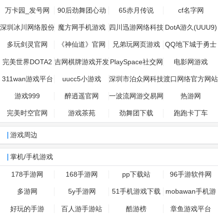
万卡园_发号网
90后劲舞团心动
65赤月传说
cf名字网
专区
深圳冰川网络股份
魔方网手机游戏
四川迅游网络科技
DotA游久(UUU9)
有限公司
股份有限公司
网专区(DOTA178
多玩剑灵官网
《神仙道》官网
兄弟玩网页游戏
QQ地下城于勇士
视频区)
——心动游戏网游
官网
完美世界DOTA2
吉网棋牌游戏开发
PlaySpace社交网
电影网游戏
精品
官网
公司
络主题游戏平台
311wan游戏平台
uucc5小游戏
深圳市泊众网科技
渡口网络官方网站
有限公司
游戏999
醉逍遥官网
一波流网游交易网
热游网
完美时空官网
游戏茶苑
劲舞团下载
跑跑卡丁车
游戏周边
掌机/手机游戏
178手游网
168手游网
pp下载站
96手游软件网
多游网
5y手游网
51手机游戏下载
mobawan手机游
中心
戏
好玩的手游
百人游手游站
酷游榜
章鱼游戏平台