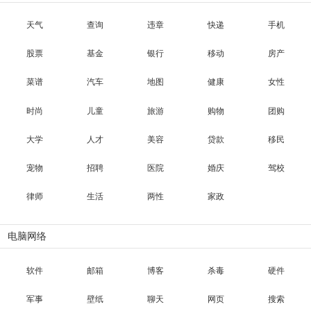
天气
查询
违章
快递
手机
股票
基金
银行
移动
房产
菜谱
汽车
地图
健康
女性
时尚
儿童
旅游
购物
团购
大学
人才
美容
贷款
移民
宠物
招聘
医院
婚庆
驾校
律师
生活
两性
家政
电脑网络
软件
邮箱
博客
杀毒
硬件
军事
壁纸
聊天
网页
搜索