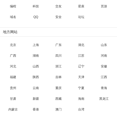
编程
科技
交友
星座
页游
域名
QQ
安全
论坛
地方网站
北京
上海
广东
湖北
山东
广西
湖南
四川
江苏
河南
河北
山西
浙江
辽宁
安徽
福建
陕西
吉林
天津
江西
贵州
云南
重庆
宁夏
青海
甘肃
新疆
西藏
海南
黑龙江
内蒙古
香港
澳门
台湾