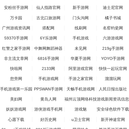
安粉丝手游网
仙人指路官网
新手游网
迪士尼官网
万卡园
古北口旅游网
门头沟网
橘子书城
广州游戏资讯网
搭配网
线刷网
名窑钧瓷网
59370手游网
6Y乐游网
手机游戏
六游游戏网
红警之家手游网
中舞网舞蹈神器
未见网
219g手游网
APP下载页
非主流文章网
6816手游网
华夏手游网
YOYO手游网
快啦网
2133网
阿里游戏官网
快快一起玩官网
您旁网
手机游戏网
手游之家官网
溜溜玩网
手机游戏第一乐园
PPSWAN手游网
天畅手机游戏网
人民日报出版社
美妇网
黄岛人网
福州云顶网络科技
游戏新闻资讯信息
有限公司
聚合网
妖妖游戏网
游侠游戏手机网
游戏魅
安全绿色软件下载
站
心愿下载
好历史网
u卫士官网
新开神途官网