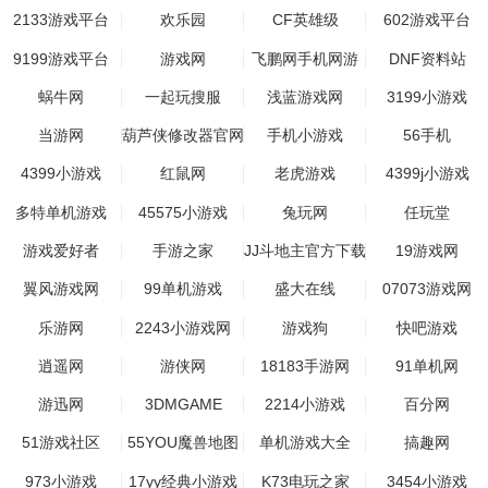
2133游戏平台
欢乐园
CF英雄级
602游戏平台
9199游戏平台
游戏网
飞鹏网手机网游
DNF资料站
蜗牛网
一起玩搜服
浅蓝游戏网
3199小游戏
当游网
葫芦侠修改器官网
手机小游戏
56手机
4399小游戏
红鼠网
老虎游戏
4399j小游戏
多特单机游戏
45575小游戏
兔玩网
任玩堂
游戏爱好者
手游之家
JJ斗地主官方下载
19游戏网
翼风游戏网
99单机游戏
盛大在线
07073游戏网
乐游网
2243小游戏网
游戏狗
快吧游戏
逍遥网
游侠网
18183手游网
91单机网
游迅网
3DMGAME
2214小游戏
百分网
51游戏社区
55YOU魔兽地图
单机游戏大全
搞趣网
站
973小游戏
17yy经典小游戏
K73电玩之家
3454小游戏