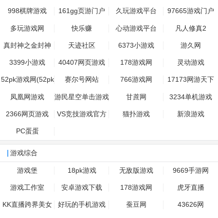
平台
首页
998棋牌游戏
161gg页游门户
久玩游戏平台
97665游戏门户
多玩游戏网
快乐赚
心动游戏平台
凡人修真2
真封神之金封神
天迹社区
6373小游戏
游久网
3399小游戏
40407网页游戏
178游戏网
灵动游戏
52pk游戏网(52pk
赛尔号网站
766游戏网
17173网游天下
网站怎么了)
凤凰网游戏
游民星空单击游戏
甘蔗网
3234单机游戏
下载基地
2366网页游戏
VS竞技游戏官方
猫扑游戏
新浪游戏
主页
PC蛋蛋
游戏综合
游戏堡
18pk游戏
无敌版游戏
9669手游网
游戏工作室
安卓游戏下载
178游戏网
虎牙直播
KK直播跨界美女
好玩的手机游戏
蚕豆网
43626网