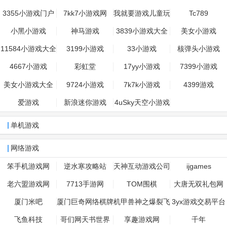
3355小游戏门户
7kk7小游戏网
我就要游戏儿童玩
Tc789
打造全网
具网
小黑小游戏
神马游戏
3839小游戏大全
美女小游戏
11584小游戏大全
3199小游戏
33小游戏
核弹头小游戏
4667小游戏
彩虹堂
17yy小游戏
7399小游戏
美女小游戏大全
9724小游戏
7k7k小游戏
4399游戏
爱游戏
新浪迷你游戏
4uSky天空小游戏
单机游戏
网络游戏
笨手机游戏网
逆水寒攻略站
天神互动游戏公司
ijgames
老六盟游戏网
7713手游网
TOM围棋
大唐无双礼包网
厦门米吧
厦门巨奇网络棋牌
机甲兽神之爆裂飞
3yx游戏交易平台
游戏开发
车网站
飞鱼科技
哥们网天书世界
享趣游戏网
千年