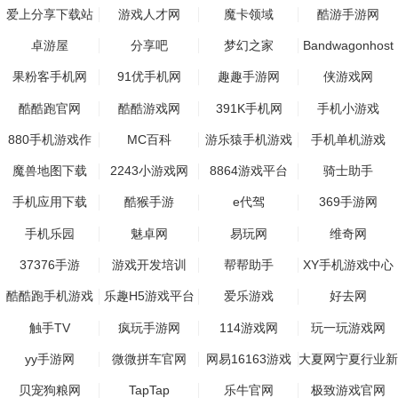
爱上分享下载站
游戏人才网
魔卡领域
酷游手游网
卓游屋
分享吧
梦幻之家
Bandwagonhost
中文网
果粉客手机网
91优手机网
趣趣手游网
侠游戏网
酷酷跑官网
酷酷游戏网
391K手机网
手机小游戏
880手机游戏作
MC百科
游乐猿手机游戏
手机单机游戏
魔兽地图下载
2243小游戏网
8864游戏平台
骑士助手
手机应用下载
酷猴手游
e代驾
369手游网
手机乐园
魅卓网
易玩网
维奇网
37376手游
游戏开发培训
帮帮助手
XY手机游戏中心
酷酷跑手机游戏
乐趣H5游戏平台
爱乐游戏
好去网
触手TV
疯玩手游网
114游戏网
玩一玩游戏网
yy手游网
微微拼车官网
网易16163游戏
大夏网宁夏行业新
闻网门户
贝宠狗粮网
TapTap
乐牛官网
极致游戏官网