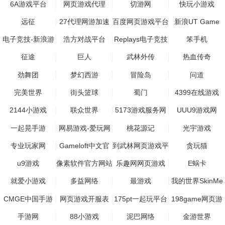
6A游戏平台
网页游戏代理
切游网
快玩小游戏
远征
27代理网游加速
百度网页游戏平台
新浪UT Game
器
电子竞技-新浪游
浩方对战平台
Replays电子竞技
笨手机
戏
社区
征途
巨人
武林外传
热血传奇
劲舞团
梦幻西游
冒险岛
问道
完美世界
街头篮球
蜀门
4399在线游戏
2144小游戏
联众世界
5173游戏服务网
UUU9游戏网
一起晃手游
网易游戏-爱玩网
桃花源记
光宇游戏
专业玩家网
Gameloft中文官
到武林网页游戏平
贪玩猫
网
台
u9游戏
像素软件官方网站
乐趣网网页游戏
E蜗卡
就爱小游戏
多益网络
最游戏
我的世界SkinMe
皮肤
CMGE中国手游
网页游戏开服表
175pt一起玩平台
198game网页游
戏
手游网
88小游戏
泥巴网络
金游世界