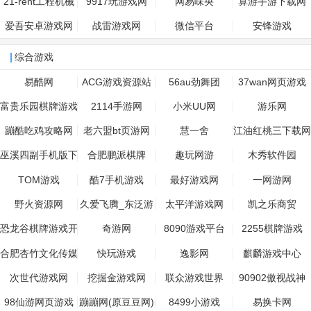
21-rent工程机械
9917玩游戏网
网易味央
算游手游下载网
租赁网
爱吾安卓游戏网
战雷游戏网
微信平台
安锋游戏
综合游戏
易酷网
ACG游戏资源站
56au劲舞团
37wan网页游戏
富贵乐园棋牌游戏
2114手游网
小米UU网
游乐网
蹦酷吃鸡攻略网
老六盟bt页游网
慧一舍
江油红桃三下载网
巫溪四副手机版下
合肥鹏派棋牌
趣玩网游
木秀软件园
载
TOM游戏
酷7手机游戏
最好游戏网
一网游网
野火资源网
久爱飞腾_东泛游
太平洋游戏网
凯之乐商贸
戏网-2017最新的
恐龙谷棋牌游戏开
奇游网
8090游戏平台
2255棋牌游戏
APP游戏
发
合肥杏竹文化传媒
快玩游戏
逸影网
麒麟游戏中心
有限公司
次世代游戏网
挖掘金游戏网
联众游戏世界
90902傲视战神
98仙游网页游戏
蹦蹦网(原豆豆网)
8499小游戏
易换卡网