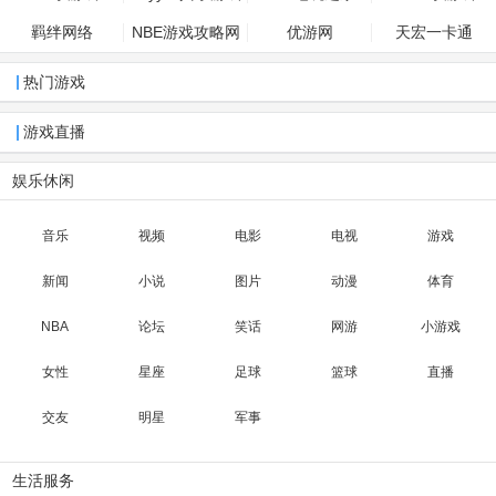
羁绊网络
NBE游戏攻略网
优游网
天宏一卡通
热门游戏
游戏直播
娱乐休闲
音乐
视频
电影
电视
游戏
新闻
小说
图片
动漫
体育
NBA
论坛
笑话
网游
小游戏
女性
星座
足球
篮球
直播
交友
明星
军事
生活服务